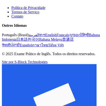
Política de Privacidade
Termos de Serviço
Contato
Outros Idiomas
Português (Brasil)
العربية
বাংলা
English
Français
ગુજરાતી
हिन्दी
Bahasa
Indonesia
日本語
한국어
Bahasa Melayu
普通话
नेपाली
ਪੰਜਾਬੀ
Español
ภาษาไทย
Tiếng Việt
© 2025 Exame Prático de Inglês. Todos os direitos reservados.
Site por S-Block Technologies