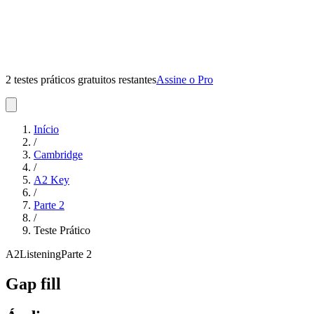
2 testes práticos gratuitos restantes
Assine o Pro
Início
/
Cambridge
/
A2 Key
/
Parte
2
/
Teste Prático
A2
Listening
Parte
2
Gap fill