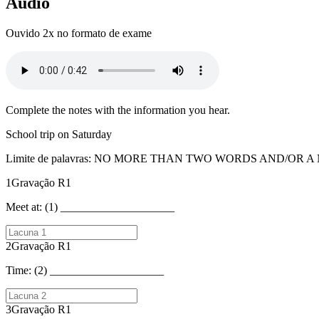
Áudio
Ouvido 2x no formato de exame
Complete the notes with the information you hear.
School trip on Saturday
Limite de palavras
:
NO MORE THAN TWO WORDS AND/OR A
1
Gravação
R1
Meet at: (1) ____________________
2
Gravação
R1
Time: (2) ____________________
3
Gravação
R1