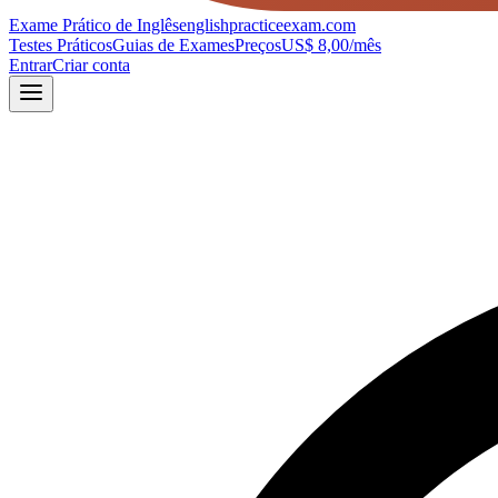
Exame Prático de Inglês
englishpracticeexam.com
Testes Práticos
Guias de Exames
Preços
US$ 8,00/mês
Entrar
Criar conta