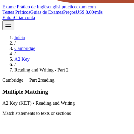
Exame Prático de Inglês
englishpracticeexam.com
Testes Práticos
Guias de Exames
Preços
US$ 8,00/mês
Entrar
Criar conta
Início
/
Cambridge
/
A2 Key
/
Reading and Writing
- Part
2
Cambridge
A2
Part
2
reading
Multiple Matching
A2 Key (KET)
•
Reading and Writing
Match statements to texts or sections