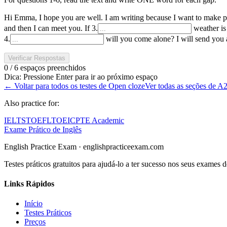
Hi Emma, I hope you are well. I am writing because I want to make 
and then I can meet you. If
3
.
weather is 
4
.
will you come alone? I will send you
Verificar Respostas
0 / 6 espaços preenchidos
Dica
:
Pressione Enter para ir ao próximo espaço
←
Voltar para todos os testes de Open cloze
Ver todas as seções de A
Also practice for:
IELTS
TOEFL
TOEIC
PTE Academic
Exame Prático de Inglês
English Practice Exam
·
englishpracticeexam.com
Testes práticos gratuitos para ajudá-lo a ter sucesso nos seus exames d
Links Rápidos
Início
Testes Práticos
Preços