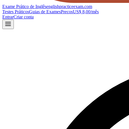
Exame Prático de Inglês
englishpracticeexam.com
Testes Práticos
Guias de Exames
Preços
US$ 8,00/mês
Entrar
Criar conta