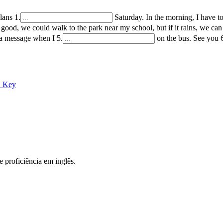
plans
1
.
Saturday. In the morning, I have t
good, we could walk to the park near my school, but if it rains, we can
 a message when I
5
.
on the bus. See you
2 Key
e proficiência em inglês.