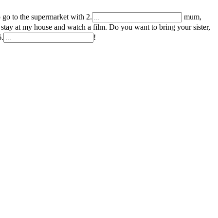
o go to the supermarket with
2
.
mum,
 stay at my house and watch a film. Do you want to bring your sister,
6
.
!