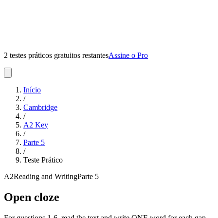
2 testes práticos gratuitos restantes
Assine o Pro
Início
/
Cambridge
/
A2 Key
/
Parte
5
/
Teste Prático
A2
Reading and Writing
Parte
5
Open cloze
For questions 1-6, read the text and write ONE word for each gap.