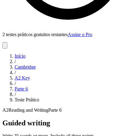
2 testes práticos gratuitos restantes
Assine o Pro
Início
/
Cambridge
/
A2 Key
/
Parte
6
/
Teste Prático
A2
Reading and Writing
Parte
6
Guided writing
Write 25 words or more. Include all three points.