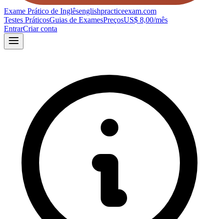
Exame Prático de Inglês
englishpracticeexam.com
Testes Práticos
Guias de Exames
Preços
US$ 8,00/mês
Entrar
Criar conta