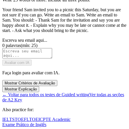
Your friend Sam invited you to a picnic this Saturday, but you are
not sure if you can go. Write an email to Sam. Write an email to
Sam. You should: - Thank Sam for the invitation and say you are
happy about it. - Explain why you may be late or cannot come at the
start. - Ask what you should bring to the picnic.
Escreva seu email aqui...
0
palavras
(
mín: 25
)
Avaliar com IA
Faça login para avaliar com IA.
Mostrar Critérios de Avaliação
Mostrar Explicação
←
Voltar para todos os testes de Guided writing
Ver todas as seções
de A2 Key
Also practice for:
IELTS
TOEFL
TOEIC
PTE Academic
Exame Prático de Inglês