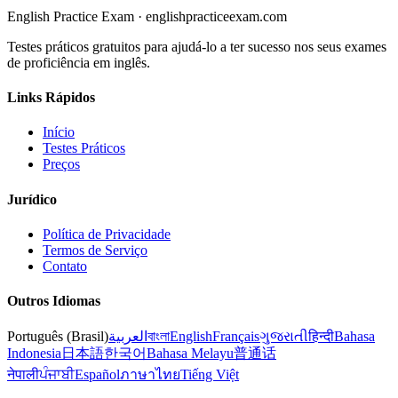
English Practice Exam
·
englishpracticeexam.com
Testes práticos gratuitos para ajudá-lo a ter sucesso nos seus exames
de proficiência em inglês.
Links Rápidos
Início
Testes Práticos
Preços
Jurídico
Política de Privacidade
Termos de Serviço
Contato
Outros Idiomas
Português (Brasil)
العربية
বাংলা
English
Français
ગુજરાતી
हिन्दी
Bahasa
Indonesia
日本語
한국어
Bahasa Melayu
普通话
नेपाली
ਪੰਜਾਬੀ
Español
ภาษาไทย
Tiếng Việt