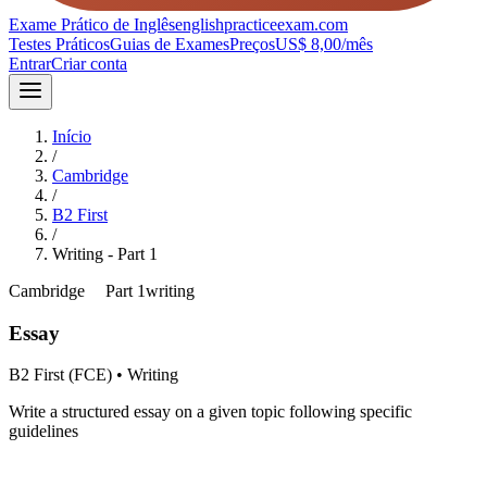
Exame Prático de Inglês
englishpracticeexam.com
Testes Práticos
Guias de Exames
Preços
US$ 8,00/mês
Entrar
Criar conta
Início
/
Cambridge
/
B2 First
/
Writing
- Part
1
Cambridge
B2
Part
1
writing
Essay
B2 First (FCE)
•
Writing
Write a structured essay on a given topic following specific
guidelines