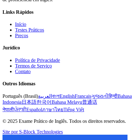
Links Rápidos
Início
Testes Práticos
Preços
Jurídico
Política de Privacidade
Termos de Serviço
Contato
Outros Idiomas
Português (Brasil)
العربية
বাংলা
English
Français
ગુજરાતી
हिन्दी
Bahasa
Indonesia
日本語
한국어
Bahasa Melayu
普通话
नेपाली
ਪੰਜਾਬੀ
Español
ภาษาไทย
Tiếng Việt
© 2025 Exame Prático de Inglês. Todos os direitos reservados.
Site por S-Block Technologies