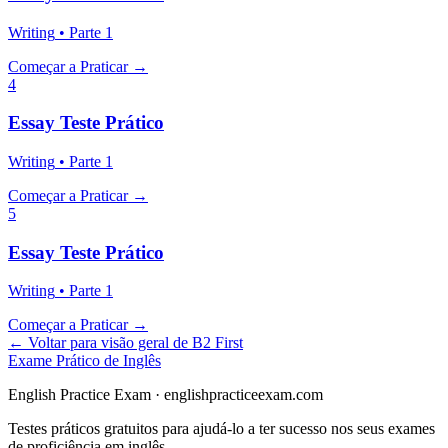
Writing
•
Parte
1
Começar a Praticar
→
4
Essay
Teste Prático
Writing
•
Parte
1
Começar a Praticar
→
5
Essay
Teste Prático
Writing
•
Parte
1
Começar a Praticar
→
←
Voltar para visão geral de B2 First
Exame Prático de Inglês
English Practice Exam
·
englishpracticeexam.com
Testes práticos gratuitos para ajudá-lo a ter sucesso nos seus exames
de proficiência em inglês.