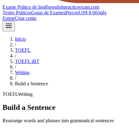
Exame Prático de Inglês
englishpracticeexam.com
Testes Práticos
Guias de Exames
Preços
US$ 8,00/mês
Entrar
Criar conta
Início
/
TOEFL
/
TOEFL iBT
/
Writing
/
Build a Sentence
TOEFL
Writing
Build a Sentence
Rearrange words and phrases into grammatical sentences