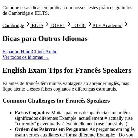
Coloque essas dicas em prática com nossos testes práticos gratuitos
de Cambridge e IELTS.
Cambridge
IELTS
TOEFL
TOEIC
PTE Academic
Dicas para Outros Idiomas
Espanhol
Hindi
Chinês
Árabe
Ver todos os idiomas
→
English Exam Tips for
Francês
Speakers
Falantes de francês têm muitas vantagens ao aprender inglês, mas
fique atento a esses falsos cognatos e diferenças estruturais.
Common Challenges for
Francês
Speakers
Falsos Cognatos
:
Muitas palavras de aparência similar têm
significados diferentes
Example:
actuellement ≠ actually (use
"currently"); eventually ≠ éventuellement (use "possibly")
Ordem das Palavras em Perguntas
:
As perguntas em inglês
usam verbos auxiliares de forma diferente
Example:
"Do you