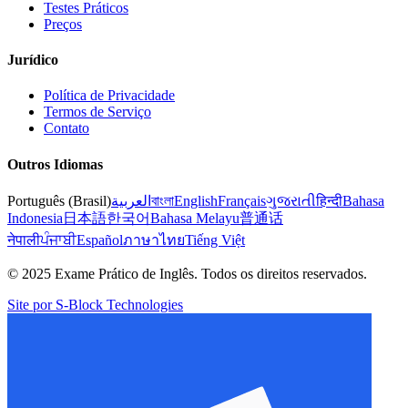
Testes Práticos
Preços
Jurídico
Política de Privacidade
Termos de Serviço
Contato
Outros Idiomas
Português (Brasil)
العربية
বাংলা
English
Français
ગુજરાતી
हिन्दी
Bahasa
Indonesia
日本語
한국어
Bahasa Melayu
普通话
नेपाली
ਪੰਜਾਬੀ
Español
ภาษาไทย
Tiếng Việt
© 2025 Exame Prático de Inglês. Todos os direitos reservados.
Site por S-Block Technologies