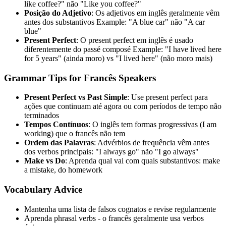
like coffee?" não "Like you coffee?"
Posição do Adjetivo
:
Os adjetivos em inglês geralmente vêm
antes dos substantivos
Example:
"A blue car" não "A car
blue"
Present Perfect
:
O present perfect em inglês é usado
diferentemente do passé composé
Example:
"I have lived here
for 5 years" (ainda moro) vs "I lived here" (não moro mais)
Grammar Tips for
Francês
Speakers
Present Perfect vs Past Simple
:
Use present perfect para
ações que continuam até agora ou com períodos de tempo não
terminados
Tempos Contínuos
:
O inglês tem formas progressivas (I am
working) que o francês não tem
Ordem das Palavras
:
Advérbios de frequência vêm antes
dos verbos principais: "I always go" não "I go always"
Make vs Do
:
Aprenda qual vai com quais substantivos: make
a mistake, do homework
Vocabulary Advice
Mantenha uma lista de falsos cognatos e revise regularmente
Aprenda phrasal verbs - o francês geralmente usa verbos